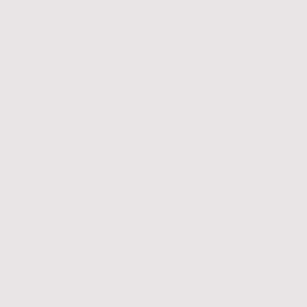
HERZLICH
WILLKOMM
EN
LEADER ist die französische Abkürzung
für „Liaison entre Actions de
Développement de l’Economie Rural“, was
übersetzt „Verbindungen schaffen - im
Sinne von Kooperationen - zwischen
Maßnahmen zur Entwicklung der