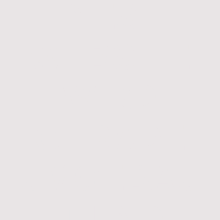
DIESE
WEBSITE
WIRD
GERADE
UMGEBAU
T UND