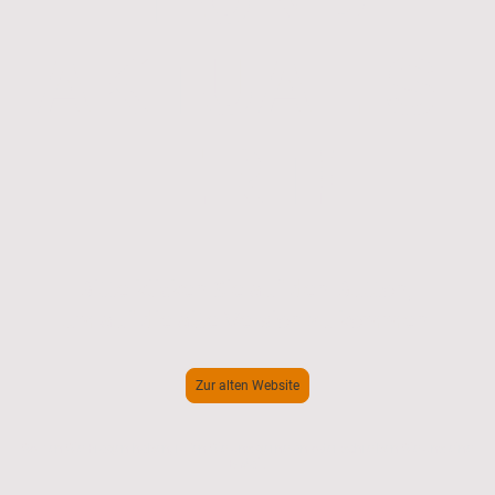
AKTUALISI
ERT!
Bitte klicken Sie auf den Button,
um auf die alte Version zu kommen.
Zur alten Website
Sollten Sie Fragen haben, rufen Sie uns gerne an oder schreiben Sie uns eine
E-Mail.