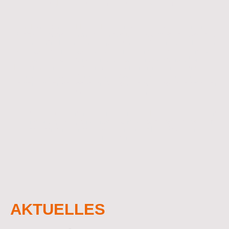
ländlichen Wirtschaft“ bedeutet.
Im Rahmen von LEADER sollen Projektinitiatorinnen und
Projektinitiatoren finanziell unterstützt bzw. gefördert werden,
deren Maßnahmen darauf abzielen, die Region wirtschaftlich
zu stabilisieren. Dabei werden Unternehmen, öffentliche wie
private Institutionen unterstützt, die innovative nachhaltige
Einkommens- und Beschäftigungsmaßnahmen durchführen,
neue Angebote entwickeln sowie Dienstleistungen zur
Steigerung der sozioökonomischen wie auch der ökologischen
(Lebens-) Qualität schaffen.
Ziel des europäischen Förderinstruments LEADER ist es, eine
eigenständige Regionalentwicklung auf der Basis freiwilliger
Kooperationen in den jeweiligen ländlichen Gebieten zu
initiieren.
AKTUELLES