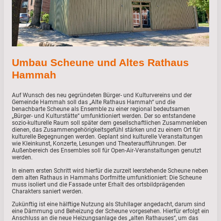
Umbau Scheune und Altes Rathaus
Hammah
Auf Wunsch des neu gegründeten Bürger- und Kulturvereins und der
Gemeinde Hammah soll das „Alte Rathaus Hammah“ und die
benachbarte Scheune als Ensemble zu einer regional bedeutsamen
„Bürger- und Kulturstätte“ umfunktioniert werden. Der so entstandene
sozio-kulturelle Raum soll später dem gesellschaftlichen Zusammenleben
dienen, das Zusammengehörigkeitsgefühl stärken und zu einem Ort für
kulturelle Begegnungen werden. Geplant sind kulturelle Veranstaltungen
wie Kleinkunst, Konzerte, Lesungen und Theateraufführungen. Der
Außenbereich des Ensembles soll für Open-Air-Veranstaltungen genutzt
werden.
In einem ersten Schritt wird hierfür die zurzeit leerstehende Scheune neben
dem alten Rathaus in Hammahs Dorfmitte umfunktioniert: Die Scheune
muss isoliert und die Fassade unter Erhalt des ortsbildprägenden
Charakters saniert werden.
Zukünftig ist eine hälftige Nutzung als Stuhllager angedacht, darum sind
eine Dämmung und Beheizung der Scheune vorgesehen. Hierfür erfolgt ein
Anschluss an die neue Heizungsanlage des „alten Rathauses“, um das