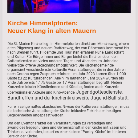
Kirche Himmelpforten:
Neuer Klang in alten Mauern
Die St. Marien Kirche liegt in Himmelpforten direkt am Mönchsweg, einem
alten Pilgerweg und neuem Radfernweg, der von Dänemark kommend bis
nach Bremen führt. Pilgernde und Touristen erfahren Ruhe, Landschaft
und Kultur. Für Bürgerinnen und Bürger bietet die Kirche neben den
Gottesdiensten an vielen anderen Tagen und Abenden im Jahr eine
vielseitige, offene Begegnungsmöglichkeit. Die Kirchengemeinde
organisiert verschiedenste kulturelle Veranstaltungen, die in den Jahren
nach Corona regen Zuspruch erfahren. Im Jahr 2023 kamen über 1.000
Gäste zu 22 Kulturabenden. Allein im laufenden Jahr 2024 wurden bis
Ende Juli bereits 1.175 Gäste bei 17 Veranstaltungen begrüßt. Neben
Konzerten lokaler Künstlerinnen und Künstler, finden auch Konzerte
Jugendgottesdienste,
überregionaler Akteure und Kino-Abende,
Bandtreffen und der kirchenkreisweite Jugend-Ball statt.
Für ein zeitgemäßes akustisches Niveau der Kulturveranstaltungen, muss
die technische Ausstattung der Kirche inklusive Elektrik den heutigen
Gegebenheiten angepasst werden.
Um den Eventcharakter der Veranstaltungen zu verstetigen und
zwanglose Begegnungen und Gemeinschaft in der Kirche mit Essen und
Trinken zu verbinden, bedarf es einer kleinen "Pantry-Küche" im hinteren
Bereich der Kirche.