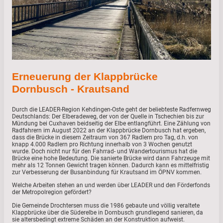
Erneuerung der Klappbrücke
Dornbusch - Krautsand
Durch die LEADER-Region Kehdingen-Oste geht der beliebteste Radfernweg
Deutschlands: Der Elberadeweg, der von der Quelle in Tschechien bis zur
Mündung bei Cuxhaven beidseitig der Elbe entlangführt. Eine Zählung von
Radfahrern im August 2022 an der Klappbrücke Dornbusch hat ergeben,
dass die Brücke in diesem Zeitraum von 367 Radlern pro Tag, d.h. von
knapp 4.000 Radlern pro Richtung innerhalb von 3 Wochen genutzt
wurde. Doch nicht nur für den Fahrrad- und Wandertourismus hat die
Brücke eine hohe Bedeutung. Die sanierte Brücke wird dann Fahrzeuge mit
mehr als 12 Tonnen Gewicht tragen können. Dadurch kann es mittelfristig
zur Verbesserung der Busanbindung für Krautsand im ÖPNV kommen.
Welche Arbeiten stehen an und werden über LEADER und den Förderfonds
der Metropolregion gefördert?
Die Gemeinde Drochtersen muss die 1986 gebaute und völlig veraltete
Klappbrücke über die Süderelbe in Dornbusch grundlegend sanieren, da
sie altersbedingt extreme Schäden an der Konstruktion aufweist.