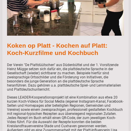
Koken op Platt - Kochen auf Platt:
Koch-Kurzfilme und Kochbuch
Der Verein "De Plattdüütschen" aus Düdenbüttel und der 1. Vorsitzende
Heinz Mügge setzen sich dafür ein, die plattdeutsche Sprache in der
Gesellschaft (wieder) sichtbarer zu machen. Beispiele hierfür sind
zweisprachige Ortsschilder und die Förderung von Initiativen, die
besonders die junge Generation an die plattdeutsche Sprache
heranführen. Dazu gehören u.a. plattdeutsche Spiel- und Lernmaterialien
und Plattdeutschunterricht.
Dieses LEADER-Kooperationsprojekt ist eine Kombination aus etwa 20
kurzen Koch-Videos für Social Media (eigener Instagram-Kanal, Facebook-
Seiten und Homepages aller beteiligten Regionen, Gemeinden und
Vereine) sowie einem zweisprachigen, professionell gestalteten Kochbuch
mit regional-typischen Rezepten aus überwiegend regionalen Zutaten.
Jedes Rezept im Buch erhält einen QR-Code, der zum jeweiligen Koch-
Video führt. Für die Auswahl der Rezepte konnten die beiden
Kreislandfrauenvereine Stade und Cuxhaven gewonnen werden.
Außerdem gibt es eine Zusammenarbeit mit der Platt-Influencerin Lisa